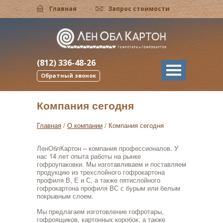
Главная
Запрос стоимости
English version
Поиск
пания сегодня
ырехклапанные ящики
туальный тур
работка дизайна
алог FEFCO
тактная информация
ости компании
ролотки
изводство гофрокартона
ать на коробках
нические требования
рос стоимости
(812) 336-48-26
Обратный звонок
а история
роподдоны
ы гофрокартона
отовление штанцформ
СТы
мы проезда
Компания сегодня
анда
осборные коробки
тавка готовой продукции
варь терминов
Главная
/
О компании
/
Компания сегодня
тнеры
обки крышка-дно
тьи
ЛенОблКартон – компания профессионалов. У
нас 14 лет опыта работы на рынке
ота у нас
обки для пиццы
гофроупаковки. Мы изготавливаем и поставляем
продукцию из трехслойного гофрокартона
профиля В, Е и С, а также пятислойного
ансии
ивные короба
гофрокартона профиля ВС с бурым или белым
покрывным слоем.
ельные короба
Мы предлагаем изготовление гофротары,
гофроящиков, картонных коробок, а также