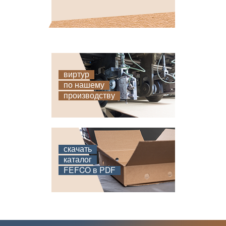
виртур
по нашему
производству
скачать
каталог
FEFCO в PDF