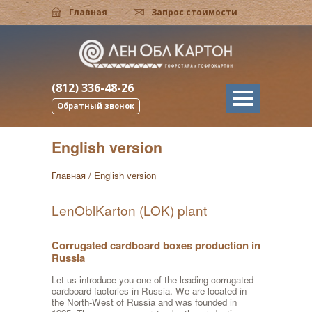
Главная
Запрос стоимости
English version
Поиск
пания сегодня
ырехклапанные ящики
туальный тур
работка дизайна
алог FEFCO
тактная информация
ости компании
ролотки
изводство гофрокартона
ать на коробках
нические требования
рос стоимости
(812) 336-48-26
Обратный звонок
а история
роподдоны
ы гофрокартона
отовление штанцформ
СТы
мы проезда
English version
анда
осборные коробки
тавка готовой продукции
варь терминов
Главная
/
English version
тнеры
обки крышка-дно
тьи
LenOblKarton (LOK) plant
ота у нас
обки для пиццы
Corrugated cardboard boxes production in
Russia
ансии
ивные короба
Let us introduce you one of the leading corrugated
cardboard factories in Russia. We are located in
ельные короба
the North-West of Russia and was founded in