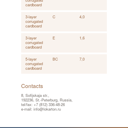
corrugated
cardboard
3-layer
C
4,0
corrugated
cardboard
3-layer
E
1,6
corrugated
cardboard
5-layer
BC
7,0
corrugated
cardboard
Contacts
8, Sofijskaja str.,
192236, St.-Peterburg, Russia,
tel/fax: +7 (812) 336-48-26
e-mail: info@lokarton.ru