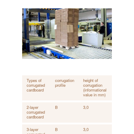
Types of
corrugation
height of
corrugated
profile
corrugation
cardboard
(informational
value in mm)
2-layer
B
3,0
corrugated
cardboard
3-layer
B
3,0