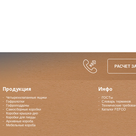
РАСЧЕТ З
Продукция
Инфо
Четырехклапанные ящики
ГОСТы
Гофролотки
Словарь терминов
Гофроподдоны
Технические требова
Самосборные коробки
Каталог FEFCO
Коробки крышка-дно
Коробки для пиццы
Архивные короба
Мебельные короба