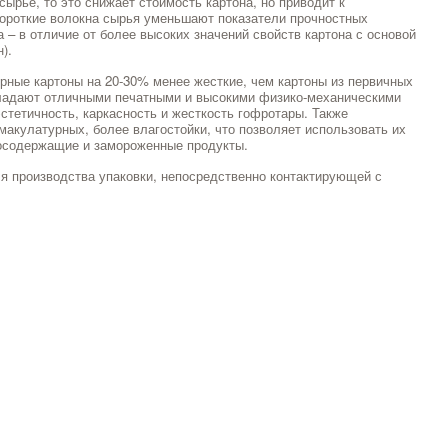
ырье, то это снижает стоимость картона, но приводит к
ороткие волокна сырья уменьшают показатели прочностных
 – в отличие от более высоких значений свойств картона с основой
).
рные картоны на 20-30% менее жесткие, чем картоны из первичных
бладают отличными печатными и высокими физико-механическими
стетичность, каркасность и жесткость гофротары. Также
макулатурных, более влагостойки, что позволяет использовать их
госодержащие и замороженные продукты.
я производства упаковки, непосредственно контактирующей с