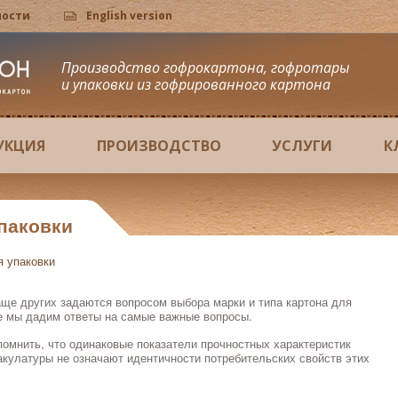
мости
English version
Производство гофрокартона, гофротары
и упаковки из гофрированного картона
УКЦИЯ
ПРОИЗВОДСТВО
УСЛУГИ
К
паковки
я упаковки
аще других задаются вопросом выбора марки и типа картона для
ье мы дадим ответы на самые важные вопросы.
помнить, что одинаковые показатели прочностных характеристик
акулатуры не означают идентичности потребительских свойств этих