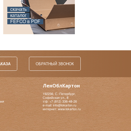
скачать
каталог
FEFCO в PDF
АКАЗА
ОБРАТНЫЙ ЗВОНОК
ЛенОблКартон
192236, С.-Петербург,
Софийская ул., 8
ния
т/ф: +7 (812) 336-48-26
e-mail: info@lokarton.ru
интернет: www.lokarton.ru