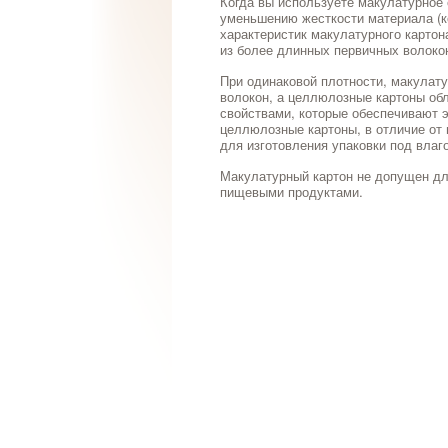
Когда вы используете макулатурное с
уменьшению жесткости материала (к
характеристик макулатурного картона
из более длинных первичных волокон
При одинаковой плотности, макулату
волокон, а целлюлозные картоны о
свойствами, которые обеспечивают э
целлюлозные картоны, в отличие от 
для изготовления упаковки под вла
Макулатурный картон не допущен дл
пищевыми продуктами.