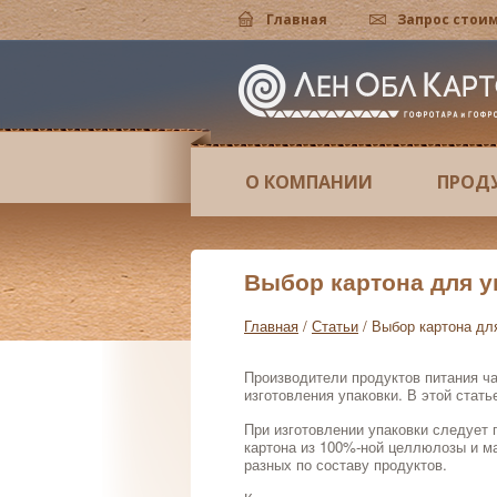
Главная
Запрос стои
пания сегодня
ырехклапанные ящики
туальный тур
работка дизайна
алог FEFCO
тактная информация
ости компании
ролотки
изводство гофрокартона
ать на коробках
нические требования
рос стоимости
О КОМПАНИИ
ПРОД
а история
роподдоны
ы гофрокартона
отовление штанцформ
СТы
мы проезда
анда
осборные коробки
тавка готовой продукции
варь терминов
Выбор картона для у
тнеры
обки крышка-дно
тьи
Главная
/
Статьи
/
Выбор картона дл
ота у нас
обки для пиццы
Производители продуктов питания ч
изготовления упаковки. В этой стат
ансии
ивные короба
При изготовлении упаковки следует 
картона из 100%-ной целлюлозы и м
разных по составу продуктов.
ельные короба